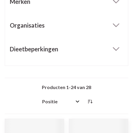
Merken
filter
Organisaties
filter
Dieetbeperkingen
filter
Producten
1
-
24
van
28
Sorteer op: