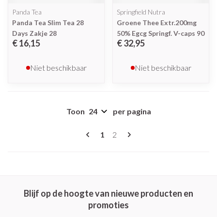
Panda Tea
Springfield Nutra
Panda Tea Slim Tea 28
Groene Thee Extr.200mg
Days Zakje 28
50% Egcg Springf. V-caps 90
€ 16,15
€ 32,95
Niet beschikbaar
Niet beschikbaar
Toon
per pagina
Pagina's
U lees momenteel pagina
Pagina
1
2
Blijf op de hoogte van nieuwe producten en
promoties