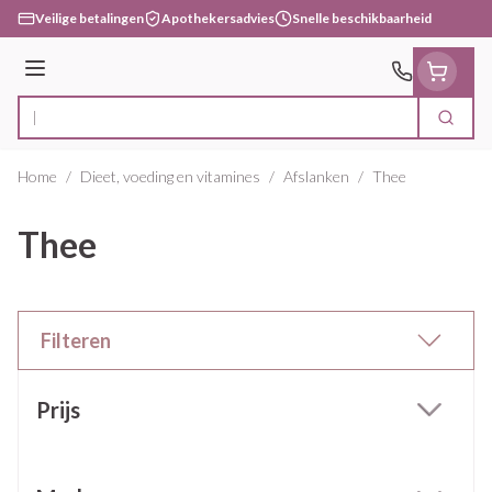
Ga naar de inhoud
Veilige betalingen
Apothekersadvies
Snelle beschikbaarheid
Menu
Zoek
Product, merk, categorie...
Home
/
Dieet, voeding en vitamines
/
Afslanken
/
Thee
Thee
Filteren
Doorgaan naar productlijst
Prijs
filter