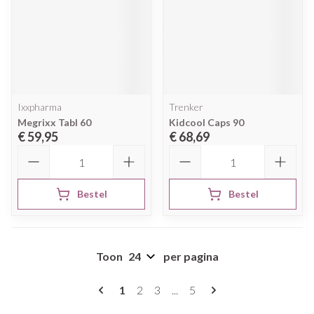
Ixxpharma
Trenker
Megrixx Tabl 60
Kidcool Caps 90
€ 59,95
€ 68,69
Aantal
Aantal
Bestel
Bestel
Toon
per pagina
Pagina's
U lees momenteel pagina
Pagina
Pagina
Pagina
1
2
3
...
5