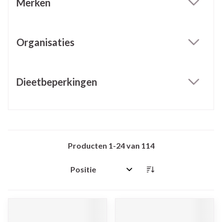
Merken
filter
Organisaties
filter
Dieetbeperkingen
filter
Producten
1
-
24
van
114
Sorteer op: