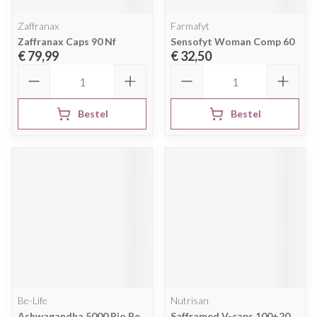
Zaffranax
Farmafyt
Zaffranax Caps 90 Nf
Sensofyt Woman Comp 60
€ 79,99
€ 32,50
Aantal
Aantal
Bestel
Bestel
Be-Life
Nutrisan
Ashwagandha 5000 Bio Be
Safframed V-caps 100+20