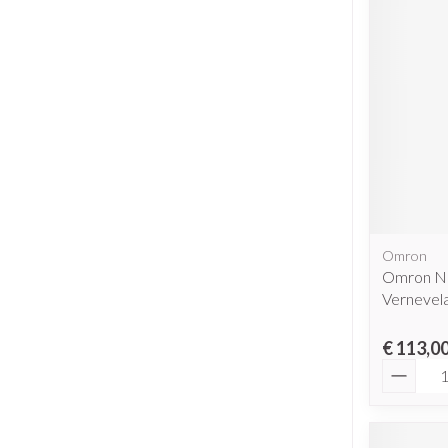
Omron
Omron Na
Vernevel
€ 113,0
Aantal