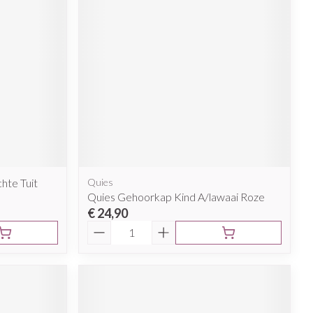
rende
Parfums en
geurproducten
hte Tuit
Quies
Quies Gehoorkap Kind A/lawaai Roze
CBD
€ 24,90
Aantal