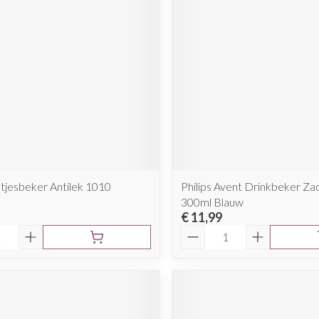
Mondmaskers
rging
Supplementen
Insectenwe
middelen
ssen
 geïrriteerde
etjesbeker Antilek 1010
Philips Avent Drinkbeker Zac
300ml Blauw
Zelfbruiner
Scheren
€ 11,99
Aantal