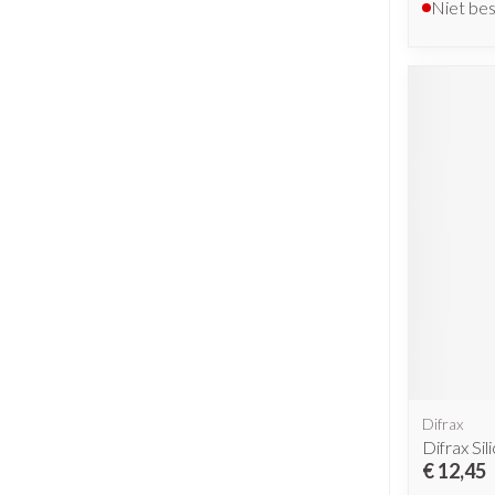
Niet be
Difrax
Difrax Sil
€ 12,45