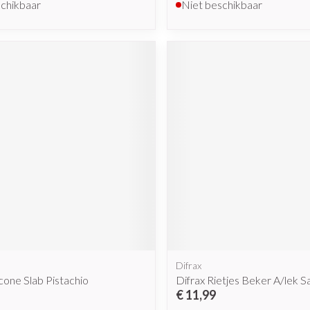
schikbaar
Niet beschikbaar
Difrax
icone Slab Pistachio
Difrax Rietjes Beker A/lek S
€ 11,99