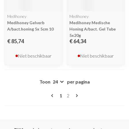
Medihoney
Medihoney
Medihoney Gelverb
Medihoney Medische
A/bact.honing 5x 5cm 10
Honing A/bact. Gel Tube
5x20g
€ 85,74
€ 64,34
Niet beschikbaar
Niet beschikbaar
Toon
per pagina
Pagina's
U lees momenteel pagina
Pagina
1
2