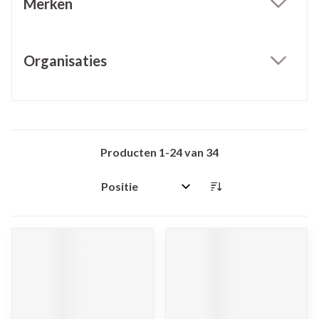
Merken
filter
Organisaties
filter
Producten
1
-
24
van
34
Sorteer op: