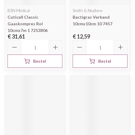
BSN Medical
Smith & Nephew
Cuticell Classic
Bactigras Verband
Gaaskompres Rol
10cmx10cm 10 7457
10cmx7m 1 7253806
€ 31,61
€ 12,59
Aantal
Aantal
Bestel
Bestel