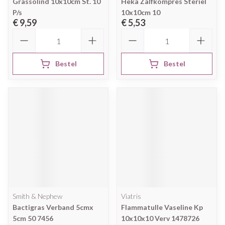
Grassolind 10x10cm St. 10
Heka Zalfkompres Steriel
P/s
10x10cm 10
€ 9,59
€ 5,53
Aantal
Aantal
Bestel
Bestel
Smith & Nephew
Viatris
Bactigras Verband 5cmx
Flammatulle Vaseline Kp
5cm 50 7456
10x10x10 Verv 1478726