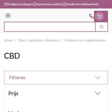
Ga naar de inhoud
Veilige betalingen
Apothekersadvies
Snelle beschikbaarheid
Menu
Zoek
Product, merk, categorie...
Home
/
Dieet, voeding en vitamines
/
Vitamines en supplementen
/
CBD
Filteren
Doorgaan naar productlijst
Prijs
filter