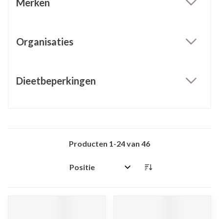
Merken
filter
Organisaties
filter
Dieetbeperkingen
filter
Producten
1
-
24
van
46
Sorteer op: