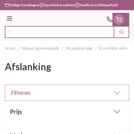
Ga naar de inhoud
Veilige betalingen
Apothekersadvies
Snelle beschikbaarheid
Menu
Zoek
Product, merk, categorie...
Home
/
Natuur geneeskunde
/
Aromatherapie
/
Essentiële oliën
/
Afslanking
Filteren
Doorgaan naar productlijst
Prijs
filter