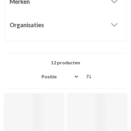
Merken
filter
Organisaties
filter
12
producten
Sorteer op: