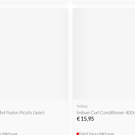
Imbue
tel Nylon Picots (azie)
Imbue Curl Conditioner 400
€ 15,95
schikbaar
Niet beschikbaar