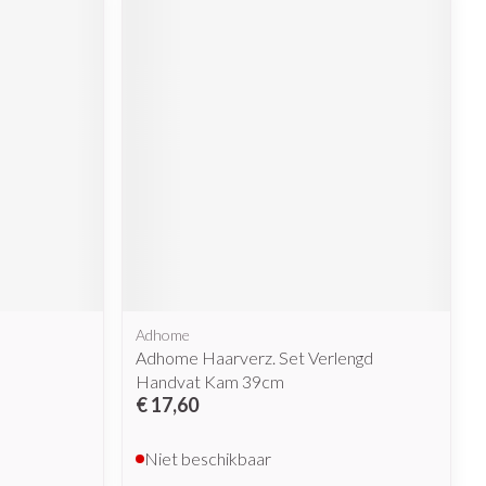
rende
Parfums en
geurproducten
CBD
Adhome
Adhome Haarverz. Set Verlengd
Handvat Kam 39cm
€ 17,60
Niet beschikbaar