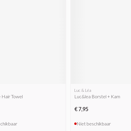
Mondmaskers
rging
Supplementen
Insectenwe
middelen
ssen
 geïrriteerde
Zelfbruiner
Scheren
Luc & Léa
 Hair Towel
Luc&lea Borstel + Kam
€ 7,95
schikbaar
Niet beschikbaar