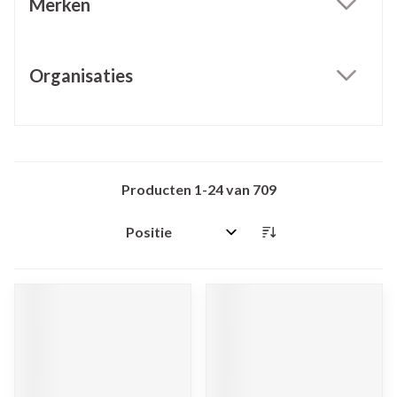
Merken
filter
Organisaties
filter
Producten
1
-
24
van
709
Sorteer op: