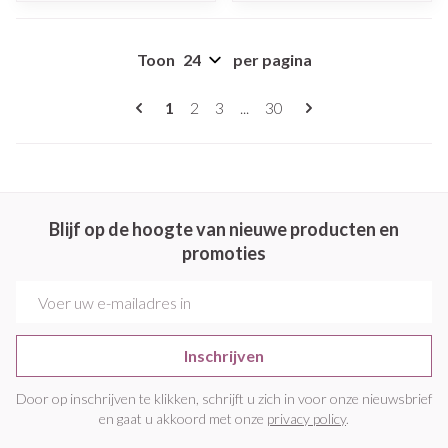
Toon
per pagina
Pagina's
U lees momenteel pagina
Pagina
Pagina
Pagina
1
2
3
...
30
Blijf op de hoogte van nieuwe producten en
promoties
E-mail adres
Inschrijven
Door op inschrijven te klikken, schrijft u zich in voor onze nieuwsbrief
en gaat u akkoord met onze
privacy policy
.