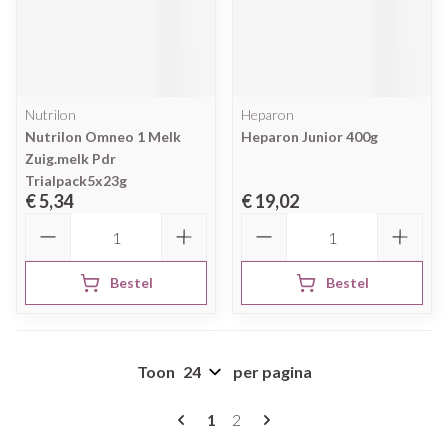
Nutrilon
Heparon
Nutrilon Omneo 1 Melk
Heparon Junior 400g
Zuig.melk Pdr
Trialpack5x23g
€ 5,34
€ 19,02
Aantal
Aantal
Bestel
Bestel
Toon
per pagina
Pagina's
U lees momenteel pagina
Pagina
1
2