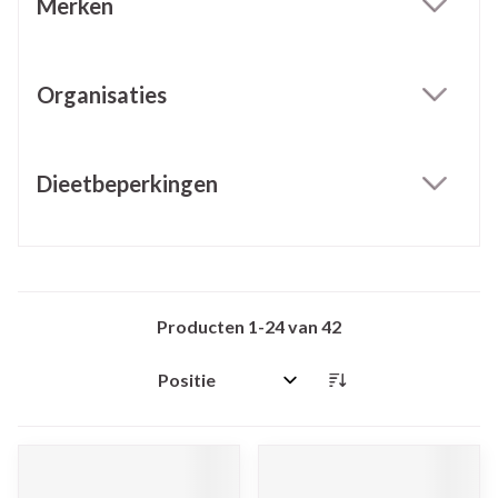
Merken
filter
Organisaties
filter
Dieetbeperkingen
filter
Producten
1
-
24
van
42
Sorteer op: