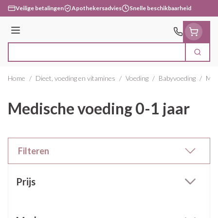
Ga naar de inhoud
Veilige betalingen
Apothekersadvies
Snelle beschikbaarheid
Menu
Zoek
Product, merk, categorie...
Home
/
Dieet, voeding en vitamines
/
Voeding
/
Babyvoeding
/
Medi
Medische voeding 0-1 jaar
Filteren
Doorgaan naar productlijst
Prijs
filter