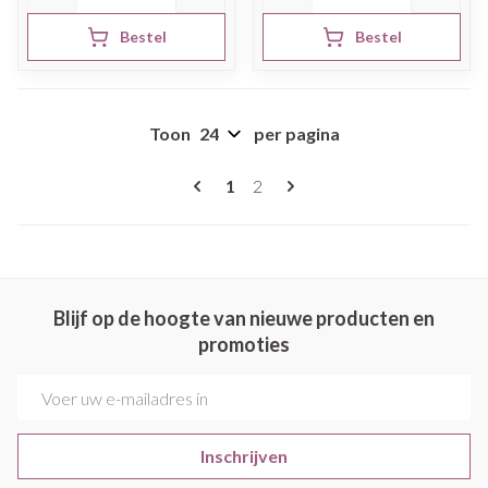
Bestel
Bestel
Toon
per pagina
Pagina's
U lees momenteel pagina
Pagina
1
2
Blijf op de hoogte van nieuwe producten en
promoties
E-mail adres
Inschrijven