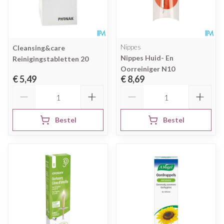
Nippes
Cleansing&care
Nippes Huid- En
Reinigingstabletten 20
Oorreiniger N10
€ 5,49
€ 8,69
Aantal
Aantal
Bestel
Bestel