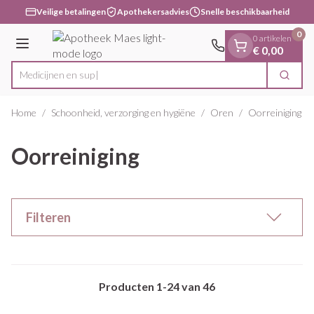
Dia 1 van 1
Ga naar de inhoud
Veilige betalingen
Apothekersadvies
Snelle beschikbaarheid
0
0 artikelen
Menu
€ 0,00
Zoek
Product, merk, categorie...
Home
/
Schoonheid, verzorging en hygiëne
/
Oren
/
Oorreiniging
Oorreiniging
Filteren
Producten
1
-
24
van
46