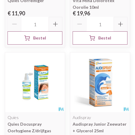
Quies Oorreiniger
Vita Mina Dolorotex
Oorolie 10ml
€ 11,90
€ 19,96
Aantal
Aantal
Bestel
Bestel
Quies
Audispray
Quies Docuspray
Audispray Junior Zeewater
Oorhygiene Z/drijfgas
+ Glycerol 25ml