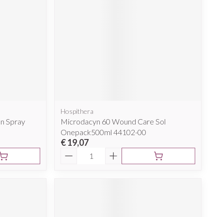
Hospithera
n Spray
Microdacyn 60 Wound Care Sol
Onepack500ml 44102-00
€ 19,07
Aantal