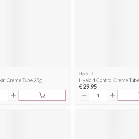
Mondmaskers
rging
Supplementen
Insectenwe
middelen
ssen
 geïrriteerde
Hyalo 4
Skin Creme Tube 25g
Hyalo 4 Control Creme Tub
€ 29,95
Aantal
Zelfbruiner
Scheren