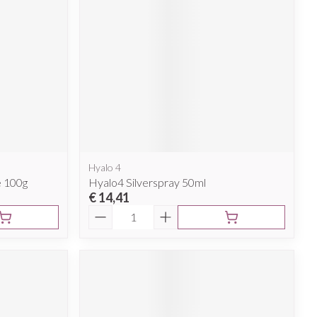
rende
Parfums en
geurproducten
Hyalo 4
e 100g
Hyalo4 Silverspray 50ml
€ 14,41
Aantal
CBD