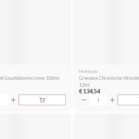
l
Molnlycke
al Goudsbloemcreme 100ml
Granulox Chronische Wonde
12ml
€ 134,54
Aantal