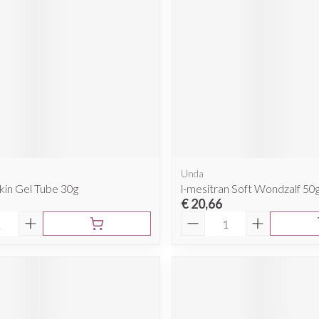
Unda
kin Gel Tube 30g
l-mesitran Soft Wondzalf 50
€ 20,66
Aantal