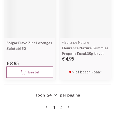
Fleurance Nature
Solgar Flavo Zinc Lozenges
Fleurance Nature Gummies
Zuigtabl 50
Propolis Eucal.35g Navul.
€ 4,95
€ 8,85
Niet beschikbaar
Bestel
Toon
per pagina
Pagina's
U lees momenteel pagina
Pagina
1
2