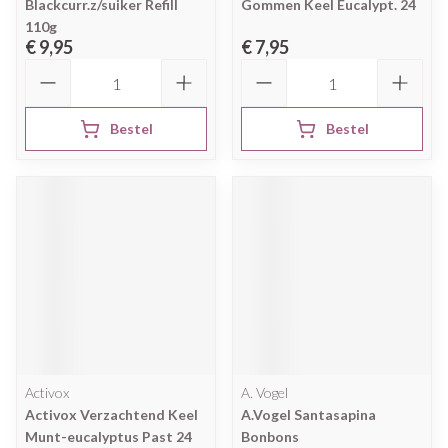
Blackcurr.z/suiker Refill
Gommen Keel Eucalypt. 24
110g
€ 9,95
€ 7,95
Aantal
Aantal
Bestel
Bestel
Activox
A. Vogel
Activox Verzachtend Keel
A.Vogel Santasapina
Munt-eucalyptus Past 24
Bonbons