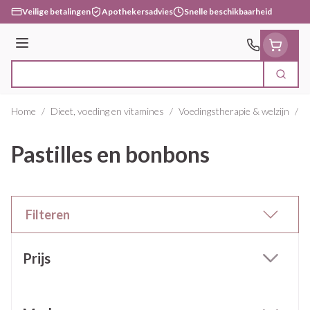
Ga naar de inhoud
Veilige betalingen
Apothekersadvies
Snelle beschikbaarheid
Menu
Zoek
Product, merk, categorie...
Home
/
Dieet, voeding en vitamines
/
Voedingstherapie & welzijn
/
K
Pastilles en bonbons
Filteren
Doorgaan naar productlijst
Prijs
filter