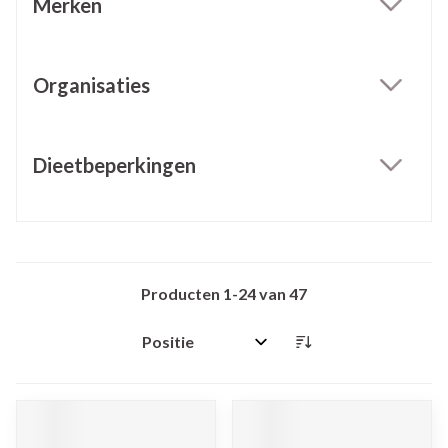
Merken
filter
Organisaties
filter
Dieetbeperkingen
filter
Producten
1
-
24
van
47
Sorteer op: