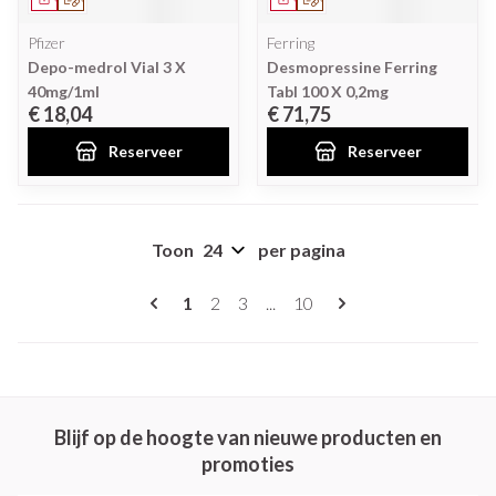
Pfizer
Ferring
Depo-medrol Vial 3 X
Desmopressine Ferring
40mg/1ml
Tabl 100 X 0,2mg
€ 18,04
€ 71,75
Reserveer
Reserveer
Toon
per pagina
Pagina's
U lees momenteel pagina
Pagina
Pagina
Pagina
1
2
3
...
10
Blijf op de hoogte van nieuwe producten en
promoties