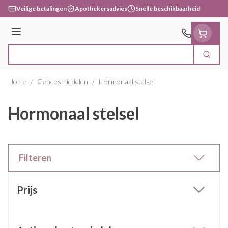
Ga naar de inhoud
Veilige betalingen
Apothekersadvies
Snelle beschikbaarheid
Menu
Zoek
Product, merk, categorie...
Home
/
Geneesmiddelen
/
Hormonaal stelsel
Hormonaal stelsel
Filteren
Doorgaan naar productlijst
Prijs
filter