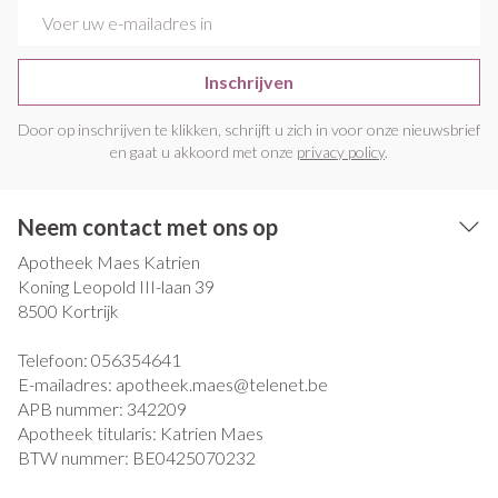
E-mail adres
Inschrijven
Door op inschrijven te klikken, schrijft u zich in voor onze nieuwsbrief
en gaat u akkoord met onze
privacy policy
.
Neem contact met ons op
Apotheek Maes Katrien
Koning Leopold III-laan 39
8500
Kortrijk
Telefoon:
056354641
E-mailadres:
apotheek.maes@
telenet.be
APB nummer:
342209
Apotheek titularis:
Katrien Maes
BTW nummer:
BE0425070232