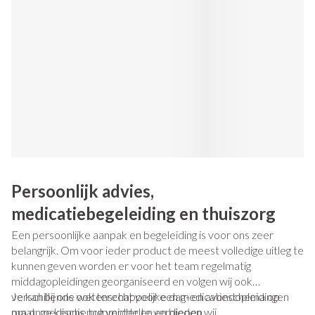
Persoonlijk advies,
medicatiebegeleiding en thuiszorg
Een persoonlijke aanpak en begeleiding is voor ons zeer
belangrijk. Om voor ieder product de meest volledige uitleg te
kunnen geven worden er voor het team regelmatig
middagopleidingen georganiseerd en volgen wij ook
verschillende wetenschappelijke dag- en avondopleidingen
Je kan bij ons ook terecht voor een medicatieschema op
om onze kennis nog verder te verdiepen.
maat, medische hulpmiddelen en bieden wij