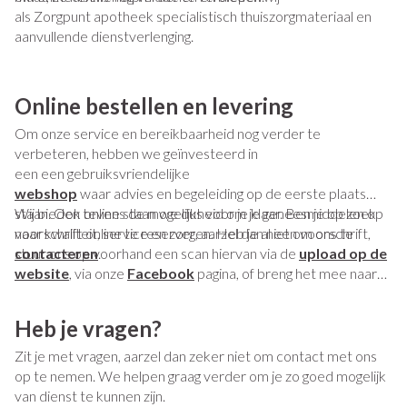
als Zorgpunt apotheek specialistisch thuiszorgmateriaal en
aanvullende dienstverlenging.
Online bestellen en levering
Om onze service en bereikbaarheid nog verder te
verbeteren, hebben we geïnvesteerd in
een een gebruiksvriendelijke
webshop
waar advies en begeleiding op de eerste plaats
staan. Ook online staan we dus voor je klaar. Ben je op zoek
Wij bieden tevens de mogelijkheid om je geneesmiddelen op
naar kwaliteit, service en zorg, aarzel dan niet om ons te
voorschrift online te reserveren. Heb je al een voorschrift,
contacteren
stuur ons op voorhand een scan hiervan via de
.
upload op de
website
, via onze
Facebook
pagina, of breng het mee naar
de apotheek. Ben je niet in de mogelijkheid om een afbeelding
te uploaden, heb je nog geen voorschrift ontvangen, of wil je
Heb je vragen?
gewoon een product laten reserveren, dan kan je dat ook
doorgeven via ons
contactformulier
. Na aankoop
Zit je met vragen, aarzel dan zeker niet om contact met ons
of reservatie ontvang je een bericht ter bevestiging en
op te nemen. We helpen graag verder om je zo goed mogelijk
informeren wij je wanneer de bestelling klaar staat.
van dienst te kunnen zijn.