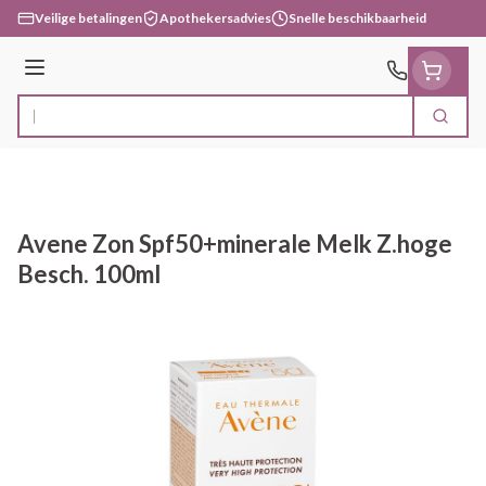
Ga naar de inhoud
Veilige betalingen
Apothekersadvies
Snelle beschikbaarheid
Menu
Zoek
Product, merk, categorie...
Avene Zon Spf50+minerale Melk Z.hoge
Besch. 100ml