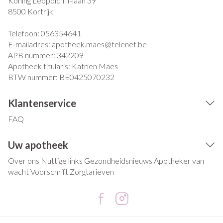
Koning Leopold III-laan 39
8500
Kortrijk
Telefoon:
056354641
E-mailadres:
apotheek.maes@
telenet.be
APB nummer:
342209
Apotheek titularis:
Katrien Maes
BTW nummer:
BE0425070232
Klantenservice
FAQ
Uw apotheek
Over ons
Nuttige links
Gezondheidsnieuws
Apotheker van
wacht
Voorschrift
Zorgtarieven