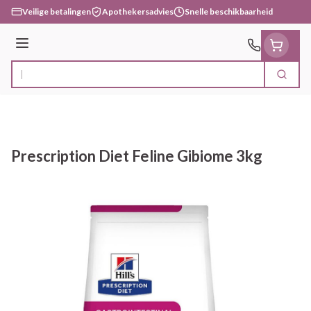
Ga naar de inhoud
Veilige betalingen
Apothekersadvies
Snelle beschikbaarheid
Menu
Zoek
Product, merk, categorie...
Prescription Diet Feline Gibiome 3kg