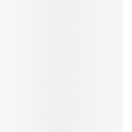
rende
Parfums en
geurproducten
CBD