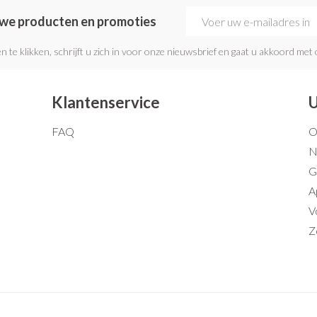
E-mail adres
euwe producten en promoties
n te klikken, schrijft u zich in voor onze nieuwsbrief en gaat u akkoord met
Klantenservice
U
FAQ
O
N
G
A
V
Z