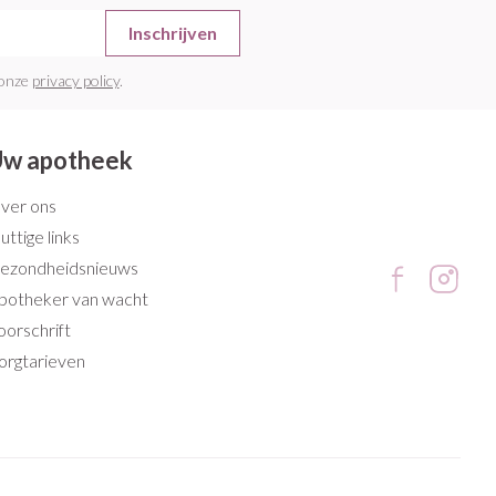
Inschrijven
 onze
privacy policy
.
w apotheek
ver ons
uttige links
ezondheidsnieuws
potheker van wacht
oorschrift
orgtarieven