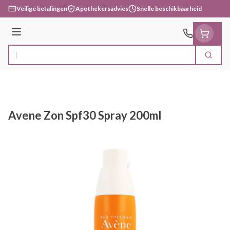
Ga naar de inhoud
Veilige betalingen
Apothekersadvies
Snelle beschikbaarheid
Menu
Zoek
Product, merk, categorie...
Avene Zon Spf30 Spray 200ml