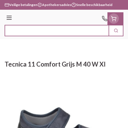
Ga naar de inhoud
Veilige betalingen
Apothekersadvies
Snelle beschikbaarheid
Menu
Zoek
Product, merk, categorie...
Tecnica 11 Comfort Grijs M 40 W Xl