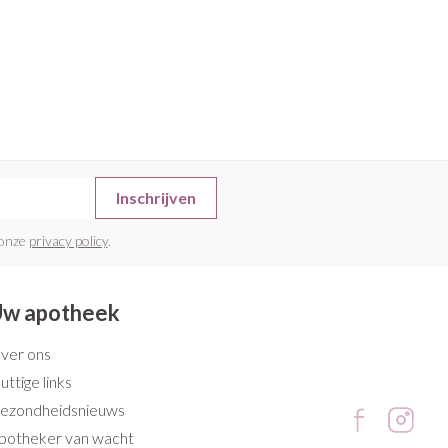
Inschrijven
 onze
privacy policy
.
w apotheek
ver ons
uttige links
ezondheidsnieuws
potheker van wacht