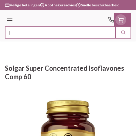
Ga naar de inhoud
Veilige betalingen
Apothekersadvies
Snelle beschikbaarheid
Menu
Zoek
Product, merk, categorie...
Solgar Super Concentrated Isoflavones
Comp 60