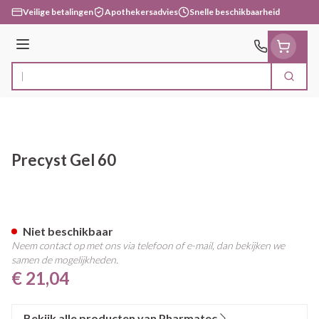
Ga naar de inhoud
Veilige betalingen
Apothekersadvies
Snelle beschikbaarheid
Menu
Zoek
Product, merk, categorie...
Precyst Gel 60
Precyst Gel 60
Niet beschikbaar
Neem contact op met ons via telefoon of e-mail, dan bekijken we
samen de mogelijkheden.
€ 21,04
Bekijk alle producten van Pharmatec