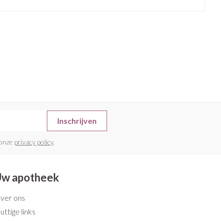
rende
Parfums en
geurproducten
Inschrijven
 onze
privacy policy
.
CBD
w apotheek
ver ons
uttige links