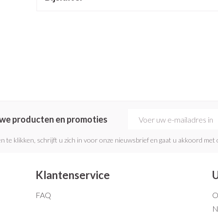
Mondmaskers
rging
Supplementen
Insectenwe
middelen
ssen
 geïrriteerde
E-mail adres
euwe producten en promoties
n te klikken, schrijft u zich in voor onze nieuwsbrief en gaat u akkoord met
Zelfbruiner
Scheren
Klantenservice
U
FAQ
O
N