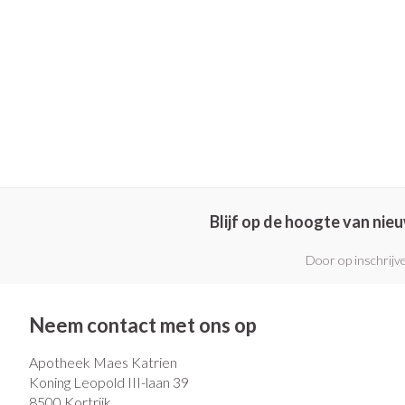
Pillendozen en
Gezichtsverzo
accessoires
Pigmentstoorni
Gevoelige huid -
huid
Gemengde huid
Doffe huid
Toon meer
Blijf op de hoogte van ni
Door op inschrijve
Snurken
Neem contact met ons op
Apotheek Maes Katrien
Koning Leopold III-laan 39
8500
Kortrijk