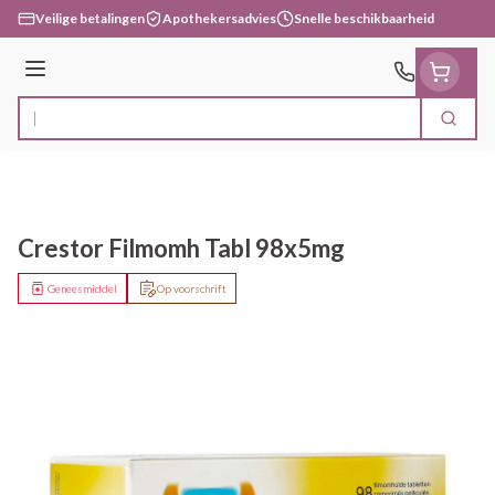
Ga naar de inhoud
Veilige betalingen
Apothekersadvies
Snelle beschikbaarheid
Menu
Zoek
Product, merk, categorie...
Crestor Filmomh Tabl 98x5mg
Geneesmiddel
Op voorschrift