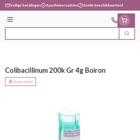
Ga naar de inhoud
Veilige betalingen
Apothekersadvies
Snelle beschikbaarheid
Menu
Zoek
Product, merk, categorie...
Colibacillinum 200k Gr 4g Boiron
Geneesmiddel