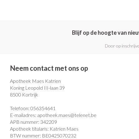
Eelt
Zuurstof
Eksteroog - likd
Ademhalingsst
Toon meer
Blijf op de hoogte van ni
Spieren en gew
Door op inschrijve
Specifiek voor
Naalden en spu
Lichaamsverzorg
Spuiten
Neem contact met ons op
Infecties
Deodorant
Oplossing voor i
Apotheek Maes Katrien
Gezichtsverzorg
Naalden
Koning Leopold III-laan 39
Luizen
Naalden voor ins
8500
Kortrijk
pennaalden
Telefoon:
056354641
Toon meer
Diagnostica
E-mailadres:
apotheek.maes@
telenet.be
APB nummer:
342209
Apotheek titularis:
Katrien Maes
BTW nummer:
BE0425070232
Haar