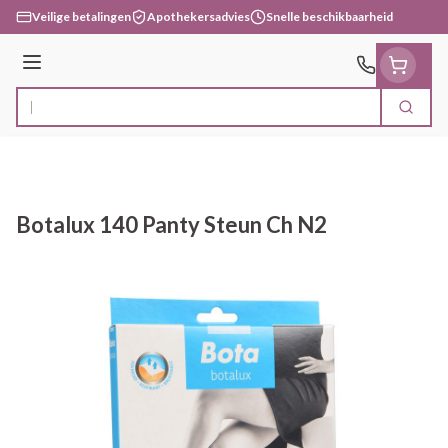
Ga naar de inhoud
Veilige betalingen
Apothekersadvies
Snelle beschikbaarheid
Menu
Zoek
Product, merk, categorie...
Botalux 140 Panty Steun Ch N2