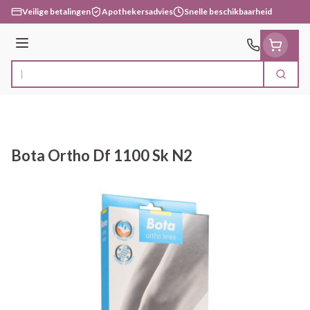
Ga naar de inhoud
Veilige betalingen
Apothekersadvies
Snelle beschikbaarheid
Menu
Zoek
Product, merk, categorie...
Bota Ortho Df 1100 Sk N2