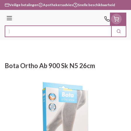
Ga naar de inhoud
Veilige betalingen
Apothekersadvies
Snelle beschikbaarheid
Menu
Zoek
Product, merk, categorie...
Bota Ortho Ab 900 Sk N5 26cm