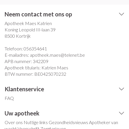
Neem contact met ons op
Apotheek Maes Katrien
Koning Leopold III-laan 39
8500
Kortrijk
Telefoon:
056354641
E-mailadres:
apotheek.maes@
telenet.be
APB nummer:
342209
Apotheek titularis:
Katrien Maes
BTW nummer:
BE0425070232
Klantenservice
FAQ
Uw apotheek
Over ons
Nuttige links
Gezondheidsnieuws
Apotheker van
wacht
Voorschrift
Zorgtarieven