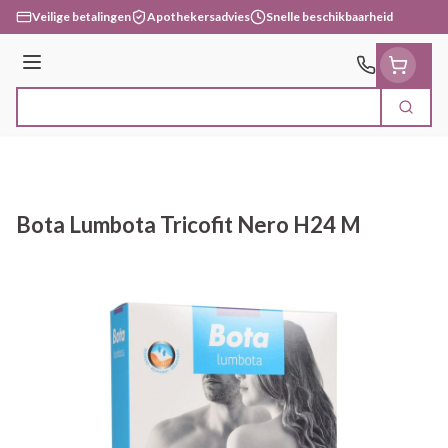
Ga naar de inhoud
Veilige betalingen
Apothekersadvies
Snelle beschikbaarheid
Menu
Zoek
Product, merk, categorie...
Bota Lumbota Tricofit Nero H24 M