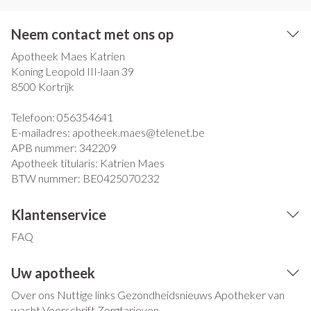
Neem contact met ons op
Apotheek Maes Katrien
Koning Leopold III-laan 39
8500
Kortrijk
Telefoon:
056354641
E-mailadres:
apotheek.maes@
telenet.be
APB nummer:
342209
Apotheek titularis:
Katrien Maes
BTW nummer:
BE0425070232
Klantenservice
FAQ
Uw apotheek
Over ons
Nuttige links
Gezondheidsnieuws
Apotheker van
wacht
Voorschrift
Zorgtarieven