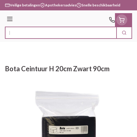
Ga naar de inhoud
Veilige betalingen
Apothekersadvies
Snelle beschikbaarheid
Menu
Zoek
Product, merk, categorie...
Bota Ceintuur H 20cm Zwart 90cm