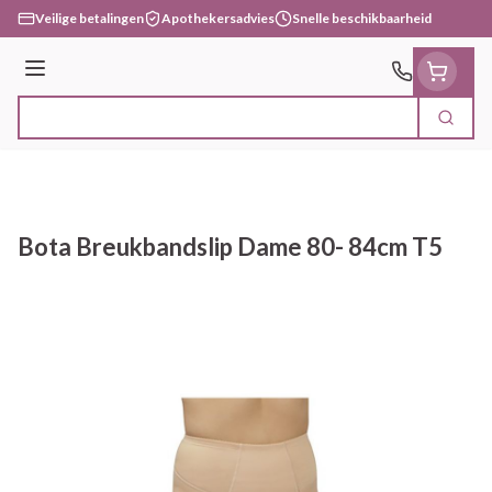
Ga naar de inhoud
Veilige betalingen
Apothekersadvies
Snelle beschikbaarheid
Menu
Zoek
Product, merk, categorie...
Bota Breukbandslip Dame 80- 84cm T5