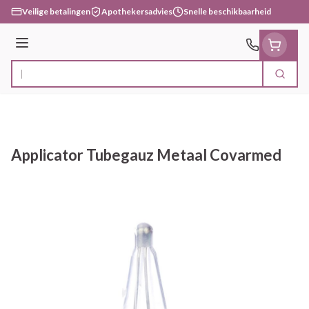
Ga naar de inhoud
Veilige betalingen
Apothekersadvies
Snelle beschikbaarheid
Menu
Zoek
Product, merk, categorie...
Applicator Tubegauz Metaal Covarmed