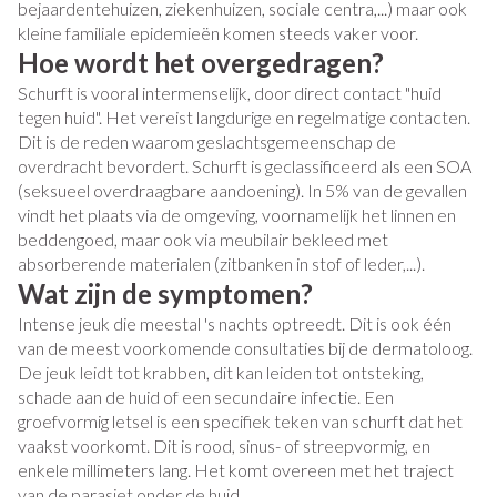
bejaardentehuizen, ziekenhuizen, sociale centra,...) maar ook
kleine familiale epidemieën komen steeds vaker voor.
Hoe wordt het overgedragen?
Schurft is vooral intermenselijk, door direct contact "huid
tegen huid". Het vereist langdurige en regelmatige contacten.
Dit is de reden waarom geslachtsgemeenschap de
overdracht bevordert. Schurft is geclassificeerd als een SOA
(seksueel overdraagbare aandoening). In 5% van de gevallen
vindt het plaats via de omgeving, voornamelijk het linnen en
beddengoed, maar ook via meubilair bekleed met
absorberende materialen (zitbanken in stof of leder,...).
Wat zijn de symptomen?
Intense jeuk die meestal 's nachts optreedt. Dit is ook één
van de meest voorkomende consultaties bij de dermatoloog.
De jeuk leidt tot krabben, dit kan leiden tot ontsteking,
schade aan de huid of een secundaire infectie. Een
groefvormig letsel is een specifiek teken van schurft dat het
vaakst voorkomt. Dit is rood, sinus- of streepvormig, en
enkele millimeters lang. Het komt overeen met het traject
van de parasiet onder de huid.