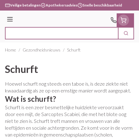
Ga naar de inhoud
Veilige betalingen
Apothekersadvies
Snelle beschikbaarheid
Menu
Zoek
Product, merk, categorie...
Home
/
Gezondheidsnieuws
/
Schurft
Schurft
Hoewel schurft nog steeds een taboe is, is deze ziekte niet
kwaadaardig als ze op een ernstige manier wordt aangepakt.
Wat is schurft?
Schurft is een zeer besmettelijke huidziekte veroorzaakt
door een mijt, de Sarcoptes Scabiei, die met het blote oog
niet te zien is. Schurft treft mannen en vrouwen van alle
leeftijden en sociale achtergronden. Ze komt voor in de vorm
van epidemieën in gemeenschapsplaatsen (scholen,