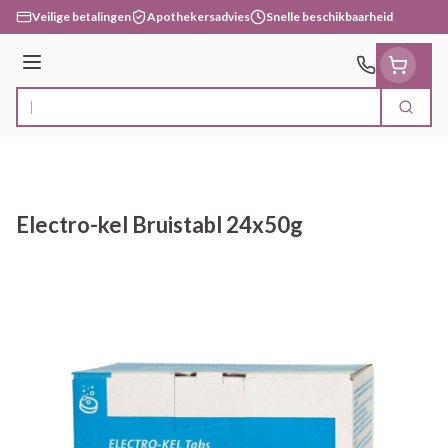
Ga naar de inhoud
Veilige betalingen
Apothekersadvies
Snelle beschikbaarheid
Menu
Zoek
Product, merk, categorie...
Electro-kel Bruistabl 24x50g