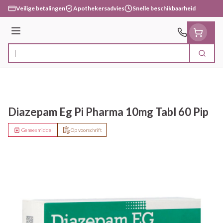
Ga naar de inhoud
Veilige betalingen
Apothekersadvies
Snelle beschikbaarheid
Menu
Zoek
Product, merk, categorie...
Diazepam Eg Pi Pharma 10mg Tabl 60 Pip
Geneesmiddel
Op voorschrift