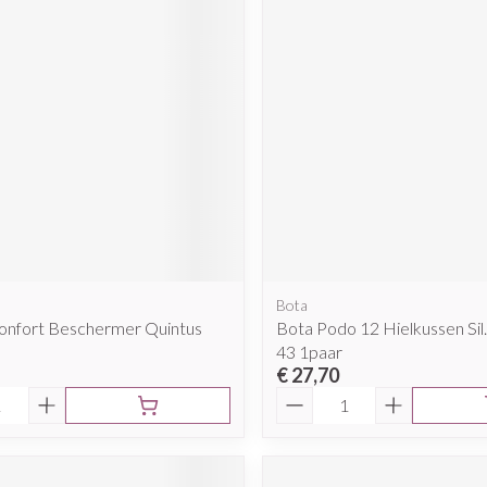
Mondmaskers
rging
Supplementen
Insectenwe
middelen
ssen
 geïrriteerde
Bota
Zelfbruiner
Scheren
Confort Beschermer Quintus
Bota Podo 12 Hielkussen Sil.
43 1paar
€ 27,70
Aantal