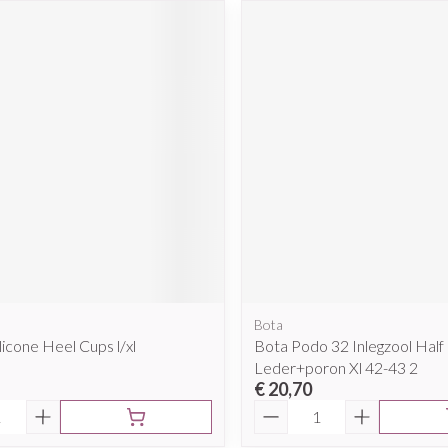
Bota
licone Heel Cups l/xl
Bota Podo 32 Inlegzool Half
Leder+poron Xl 42-43 2
€ 20,70
Aantal