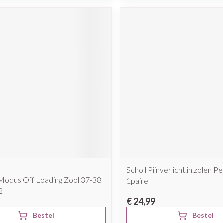
Scholl Pijnverlicht.in.zolen P
Modus Off Loading Zool 37-38
1paire
2
€ 24,99
Bestel
Bestel