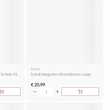
rende
Parfums en
geurproducten
Scholl
CBD
 Schelp 41-
Scholl Inlegzolen Work&boots Large
€ 20,99
Aantal