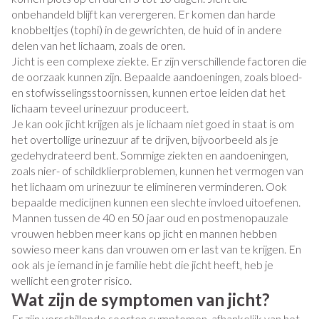
onbehandeld blijft kan verergeren. Er komen dan harde
knobbeltjes (tophi) in de gewrichten, de huid of in andere
delen van het lichaam, zoals de oren.
Jicht is een complexe ziekte. Er zijn verschillende factoren die
de oorzaak kunnen zijn. Bepaalde aandoeningen, zoals bloed-
en stofwisselingsstoornissen, kunnen ertoe leiden dat het
lichaam teveel urinezuur produceert.
Je kan ook jicht krijgen als je lichaam niet goed in staat is om
het overtollige urinezuur af te drijven, bijvoorbeeld als je
gedehydrateerd bent. Sommige ziekten en aandoeningen,
zoals nier- of schildklierproblemen, kunnen het vermogen van
het lichaam om urinezuur te elimineren verminderen. Ook
bepaalde medicijnen kunnen een slechte invloed uitoefenen.
Mannen tussen de 40 en 50 jaar oud en postmenopauzale
vrouwen hebben meer kans op jicht en mannen hebben
sowieso meer kans dan vrouwen om er last van te krijgen. En
ook als je iemand in je familie hebt die jicht heeft, heb je
wellicht een groter risico.
Wat zijn de symptomen van jicht?
Er zijn verschillende soorten symptomen, afhankelijk van het