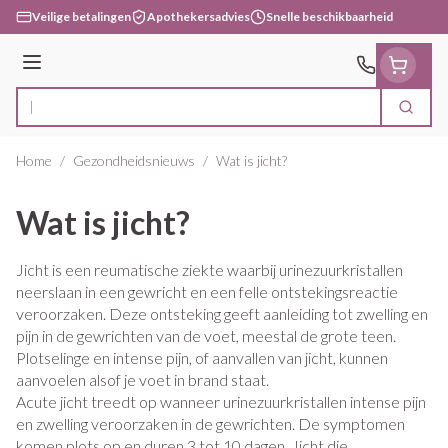
Ga naar de inhoud
Veilige betalingen
Apothekersadvies
Snelle beschikbaarheid
Menu
Zoek
Product, merk, categorie...
Home
/
Gezondheidsnieuws
/
Wat is jicht?
Wat is jicht?
Jicht is een reumatische ziekte waarbij urinezuurkristallen
neerslaan in een gewricht en een felle ontstekingsreactie
veroorzaken. Deze ontsteking geeft aanleiding tot zwelling en
pijn in de gewrichten van de voet, meestal de grote teen.
Plotselinge en intense pijn, of aanvallen van jicht, kunnen
aanvoelen alsof je voet in brand staat.
Acute jicht treedt op wanneer urinezuurkristallen intense pijn
en zwelling veroorzaken in de gewrichten. De symptomen
komen plots op en duren 3 tot 10 dagen. Jicht die