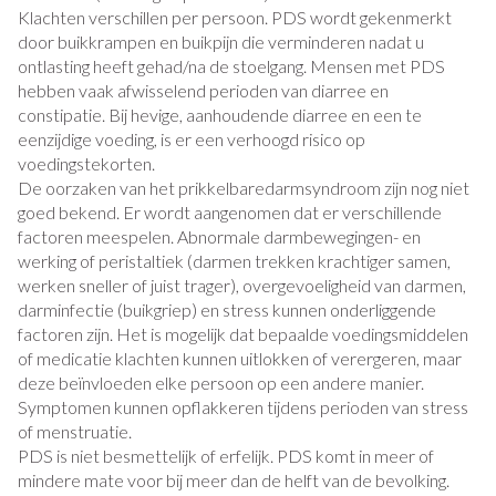
Klachten verschillen per persoon. PDS wordt gekenmerkt
door buikkrampen en buikpijn die verminderen nadat u
ontlasting heeft gehad/na de stoelgang. Mensen met PDS
hebben vaak afwisselend perioden van diarree en
constipatie. Bij hevige, aanhoudende diarree en een te
eenzijdige voeding, is er een verhoogd risico op
voedingstekorten.
De oorzaken van het prikkelbaredarmsyndroom zijn nog niet
goed bekend. Er wordt aangenomen dat er verschillende
factoren meespelen. Abnormale darmbewegingen- en
werking of peristaltiek (darmen trekken krachtiger samen,
werken sneller of juist trager), overgevoeligheid van darmen,
darminfectie (buikgriep) en stress kunnen onderliggende
factoren zijn. Het is mogelijk dat bepaalde voedingsmiddelen
of medicatie klachten kunnen uitlokken of verergeren, maar
deze beïnvloeden elke persoon op een andere manier.
Symptomen kunnen opflakkeren tijdens perioden van stress
of menstruatie.
PDS is niet besmettelijk of erfelijk. PDS komt in meer of
mindere mate voor bij meer dan de helft van de bevolking.