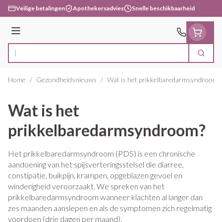
Ga naar de inhoud
Veilige betalingen
Apothekersadvies
Snelle beschikbaarheid
Menu
Zoek
Product, merk, categorie...
Home
/
Gezondheidsnieuws
/
Wat is het prikkelbaredarmsyndroom?
Wat is het
prikkelbaredarmsyndroom?
Het prikkelbaredarmsyndroom (PDS) is een chronische
aandoening van het spijsverteringsstelsel die diarree,
constipatie, buikpijn, krampen, opgeblazen gevoel en
winderigheid veroorzaakt. We spreken van het
prikkelbaredarmsyndroom wanneer klachten al langer dan
zes maanden aanslepen en als de symptomen zich regelmatig
voordoen (drie dagen per maand).