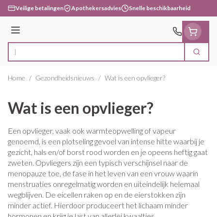
Ga naar de inhoud
Veilige betalingen
Apothekersadvies
Snelle beschikbaarheid
Menu
Zoek
Product, merk, categorie...
Home
/
Gezondheidsnieuws
/
Wat is een opvlieger?
Wat is een opvlieger?
Een opvlieger, vaak ook warmteopwelling of vapeur
genoemd, is een plotseling gevoel van intense hitte waarbij je
gezicht, hals en/of borst rood worden en je opeens heftig gaat
zweten. Opvliegers zijn een typisch verschijnsel naar de
menopauze toe, de fase in het leven van een vrouw waarin
menstruaties onregelmatig worden en uiteindelijk helemaal
wegblijven. De eicellen raken op en de eierstokken zijn
minder actief. Hierdoor produceert het lichaam minder
hormonen en krijg je last van allerlei kwaaltjes.