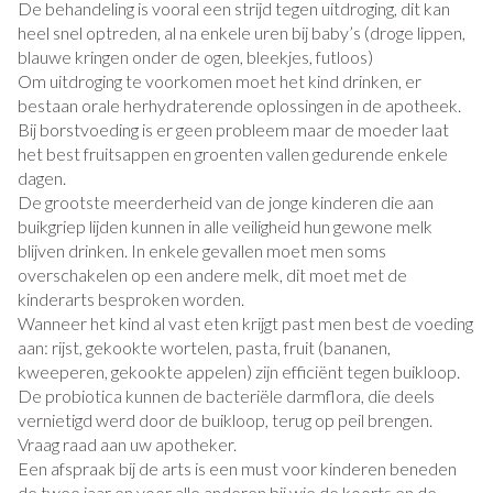
De behandeling is vooral een strijd tegen uitdroging, dit kan
heel snel optreden, al na enkele uren bij baby’s (droge lippen,
blauwe kringen onder de ogen, bleekjes, futloos)
Om uitdroging te voorkomen moet het kind drinken, er
bestaan orale herhydraterende oplossingen in de apotheek.
Bij borstvoeding is er geen probleem maar de moeder laat
het best fruitsappen en groenten vallen gedurende enkele
dagen.
De grootste meerderheid van de jonge kinderen die aan
buikgriep lijden kunnen in alle veiligheid hun gewone melk
blijven drinken. In enkele gevallen moet men soms
overschakelen op een andere melk, dit moet met de
kinderarts besproken worden.
Wanneer het kind al vast eten krijgt past men best de voeding
aan: rijst, gekookte wortelen, pasta, fruit (bananen,
kweeperen, gekookte appelen) zijn efficiënt tegen buikloop.
De probiotica kunnen de bacteriële darmflora, die deels
vernietigd werd door de buikloop, terug op peil brengen.
Vraag raad aan uw apotheker.
Een afspraak bij de arts is een must voor kinderen beneden
de twee jaar en voor alle anderen bij wie de koorts en de