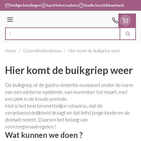
Ga naar de inhoud
Veilige betalingen
Apothekersadvies
Snelle beschikbaarheid
Menu
Zoek
Product, merk, categorie...
Home
/
Gezondheidsnieuws
/
Hier komt de buikgriep weer
Hier komt de buikgriep weer
De buikgriep of de gastro-enteritis evolueert onder de vorm
van een winterse epidemie, van november tot maart, met
een piek in de koude periode.
Het is het heel besmettelijke rotavirus, dat de
verantwoordelijkheid draagt en dat liefst jonge kinderen als
doelwit neemt. Daarom het belang van
voorzorgsmaatregelen !
Wat kunnen we doen ?