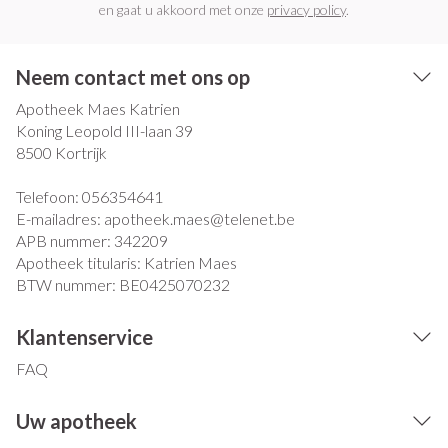
en gaat u akkoord met onze
privacy policy
.
Neem contact met ons op
Apotheek Maes Katrien
Koning Leopold III-laan 39
8500
Kortrijk
Telefoon:
056354641
E-mailadres:
apotheek.maes@
telenet.be
APB nummer:
342209
Apotheek titularis:
Katrien Maes
BTW nummer:
BE0425070232
Klantenservice
FAQ
Uw apotheek