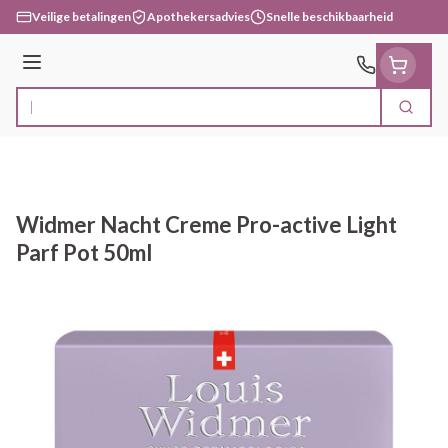
Ga naar de inhoud
Veilige betalingen
Apothekersadvies
Snelle beschikbaarheid
Menu
Zoek
Product, merk, categorie...
Widmer Nacht Creme Pro-active Light
Parf Pot 50ml