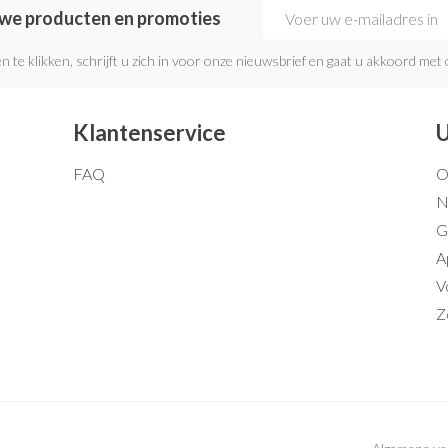
E-mail adres
euwe producten en promoties
n te klikken, schrijft u zich in voor onze nieuwsbrief en gaat u akkoord met
Klantenservice
U
FAQ
O
N
G
A
V
Z