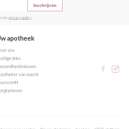
Inschrijven
 onze
privacy policy
.
w apotheek
ver ons
uttige links
ezondheidsnieuws
potheker van wacht
oorschrift
orgtarieven