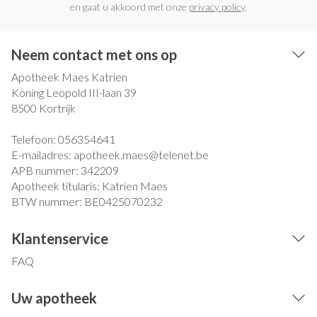
en gaat u akkoord met onze
privacy policy
.
Neem contact met ons op
Apotheek Maes Katrien
Koning Leopold III-laan 39
8500
Kortrijk
Telefoon:
056354641
E-mailadres:
apotheek.maes@
telenet.be
APB nummer:
342209
Apotheek titularis:
Katrien Maes
BTW nummer:
BE0425070232
Klantenservice
FAQ
Uw apotheek