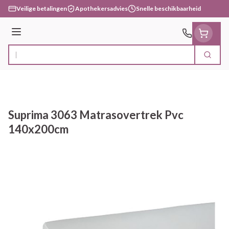
Ga naar de inhoud
Veilige betalingen
Apothekersadvies
Snelle beschikbaarheid
Menu
Zoek
Product, merk, categorie...
Suprima 3063 Matrasovertrek Pvc
140x200cm