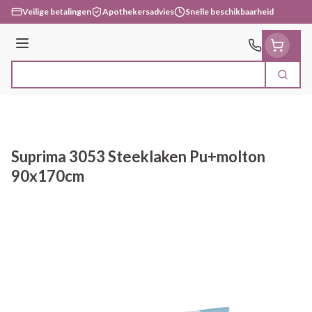
Ga naar de inhoud
Veilige betalingen
Apothekersadvies
Snelle beschikbaarheid
Menu
Zoek
Product, merk, categorie...
Suprima 3053 Steeklaken Pu+molton
90x170cm