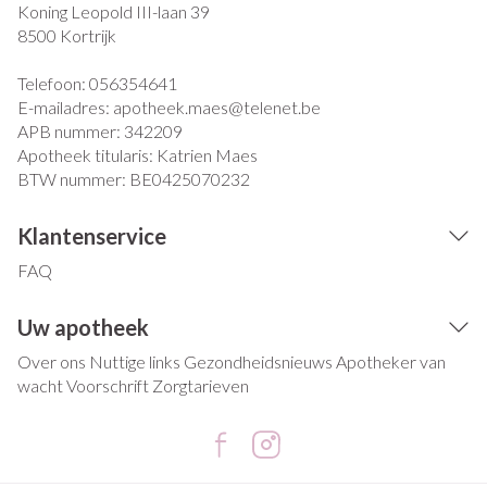
Koning Leopold III-laan 39
8500
Kortrijk
Telefoon:
056354641
E-mailadres:
apotheek.maes@
telenet.be
APB nummer:
342209
Apotheek titularis:
Katrien Maes
BTW nummer:
BE0425070232
Klantenservice
FAQ
Uw apotheek
Over ons
Nuttige links
Gezondheidsnieuws
Apotheker van
wacht
Voorschrift
Zorgtarieven