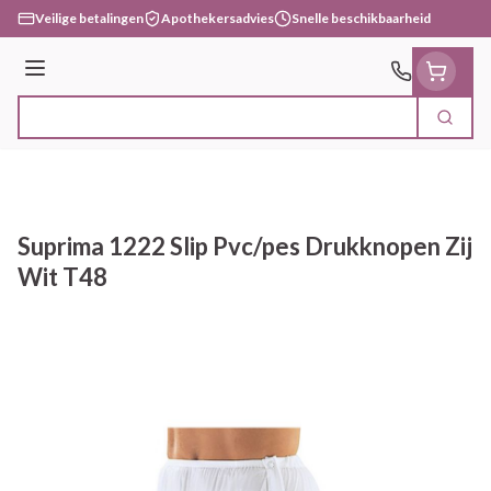
Ga naar de inhoud
Veilige betalingen
Apothekersadvies
Snelle beschikbaarheid
Menu
Zoek
Product, merk, categorie...
Suprima 1222 Slip Pvc/pes Drukknopen Zij
Wit T48