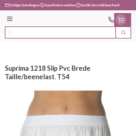
Ga naar de inhoud
Veilige betalingen
Apothekersadvies
Snelle beschikbaarheid
Menu
Zoek
Product, merk, categorie...
Suprima 1218 Slip Pvc Brede
Taille/beenelast. T54