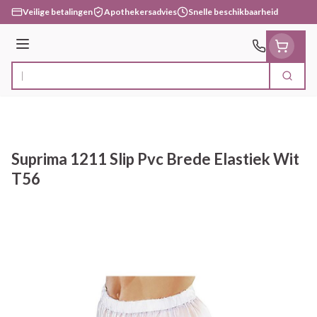
Ga naar de inhoud
Veilige betalingen
Apothekersadvies
Snelle beschikbaarheid
Menu
Zoek
Product, merk, categorie...
Suprima 1211 Slip Pvc Brede Elastiek Wit
T56