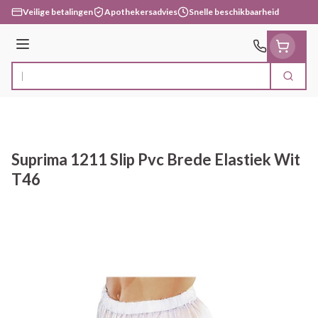
Ga naar de inhoud
Veilige betalingen
Apothekersadvies
Snelle beschikbaarheid
Menu
Zoek
Product, merk, categorie...
Suprima 1211 Slip Pvc Brede Elastiek Wit
T46