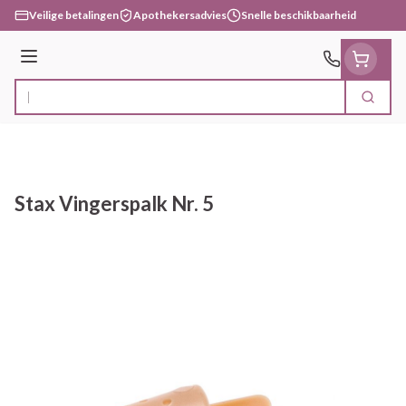
Ga naar de inhoud
Veilige betalingen
Apothekersadvies
Snelle beschikbaarheid
Menu
Zoek
Product, merk, categorie...
Stax Vingerspalk Nr. 5