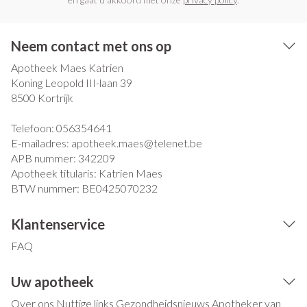
Neem contact met ons op
Apotheek Maes Katrien
Koning Leopold III-laan 39
8500
Kortrijk
Telefoon:
056354641
E-mailadres:
apotheek.maes@
telenet.be
APB nummer:
342209
Apotheek titularis:
Katrien Maes
BTW nummer:
BE0425070232
Klantenservice
FAQ
Uw apotheek
Over ons
Nuttige links
Gezondheidsnieuws
Apotheker van